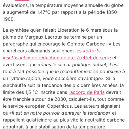
évaluations, la température moyenne annuelle du globe
a augmenté de 1,47°C par rapport à la période 1850-
1900.
La synthèse qu’en faisait Liberation le 6 mars sous la
plume de Margaux Lacroux se termine par un
paragraphe qui encourage le Ͼompte Ͼarbone : « Les
chercheurs allemands soulignent
les
«efforts
insuffisants»
de réduction de gaz à effet de serre
et
avertissent que
«dans le climat politique actuel, il est
tout à fait possible que le réchauffement se poursuive à
un rythme rapide, voire s’accélère davantage».
Si la
surchauffe suit la tendance des dix dernières années, la
limite des 1,5 °C inscrite dans
l’accord de Paris
devrait
être franchie autour de 2030, calculent-ils, tout comme
le service européen Copernicus. Les auteurs signalent
qu’
«il est en notre pouvoir d’enrayer la tendance»
et
rappellent qu’atteindre au plus vite la neutralité carbone
aboutirait à une stabilisation de la température