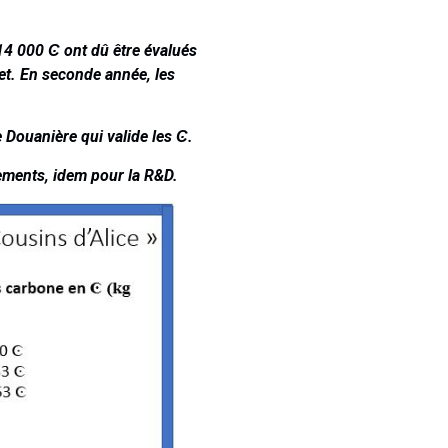
 14 000
Ͼ
ont dû être évalués
et. En seconde année, les
e Douanière qui valide les
Ͼ
.
pements, idem pour la R&D.