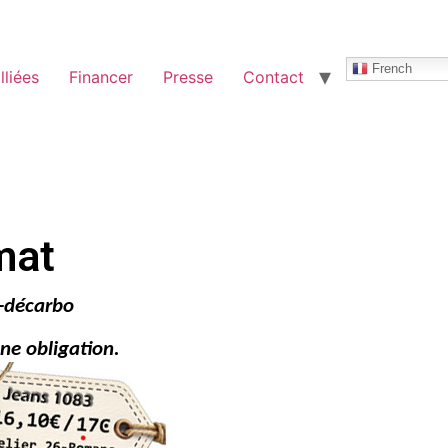
French
lliées
Financer
Presse
Contact
mat
e-décarbo
ne obligation.